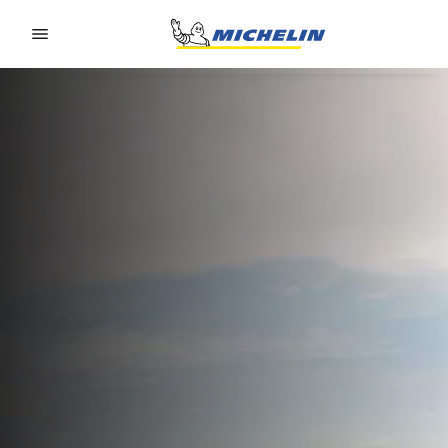
Go to page content
Go to page navigation