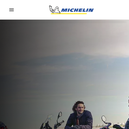
Go to page content
Go to page navigation