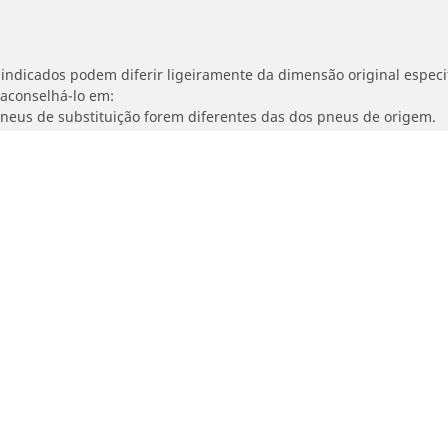
indicados podem diferir ligeiramente da dimensão original especif
 aconselhá-lo em:
 pneus de substituição forem diferentes das dos pneus de origem.
ajustada para a dimensão alternativa proposta.
Sua seleção