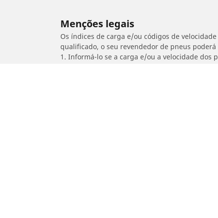
Menções legais
Os índices de carga e/ou códigos de velocidade 
qualificado, o seu revendedor de pneus poderá
1. Informá-lo se a carga e/ou a velocidade dos
2. Determinar se a pressão dos pneus deve ser 
/
HONDA
PS 150 i