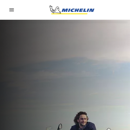
Go to page content
Go to page navigation