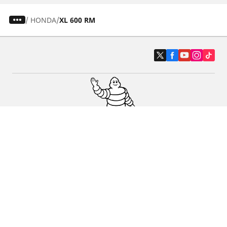
/
HONDA
XL 600 RM
Carro, SUV, Veículo Comercial
Moto e Scooter
Bicicleta