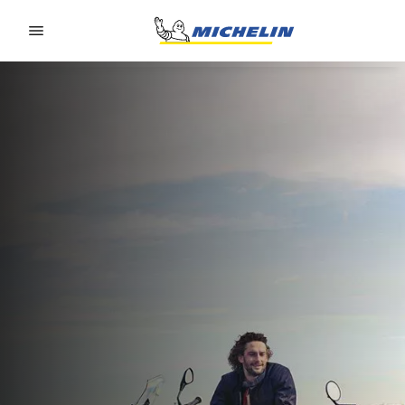
Go to page content
Go to page navigation