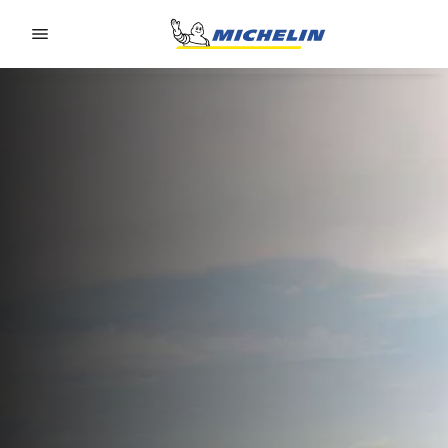
Go to page content
Go to page navigation