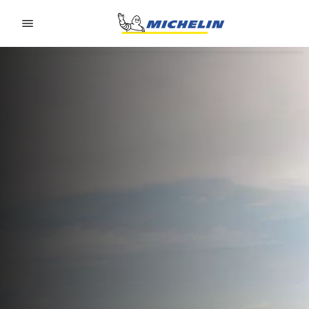
Go to page content
Go to page navigation