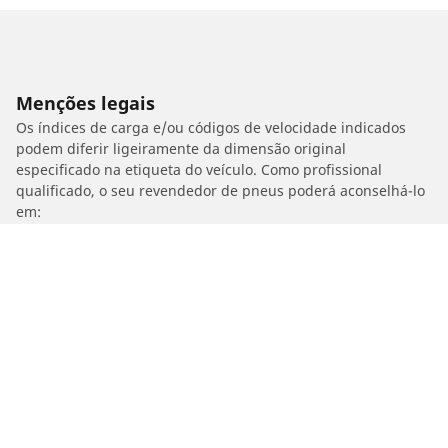
Menções legais
Os índices de carga e/ou códigos de velocidade indicados
podem diferir ligeiramente da dimensão original
especificado na etiqueta do veículo. Como profissional
qualificado, o seu revendedor de pneus poderá aconselhá-lo
em:
1. Informá-lo se a carga e/ou a velocidade dos pneus de
substituição forem diferentes das dos pneus de origem.
2. Determinar se a pressão dos pneus deve ser ajustada para
a dimensão alternativa proposta.
/
HYOSUNG
ST7 (duplicata)