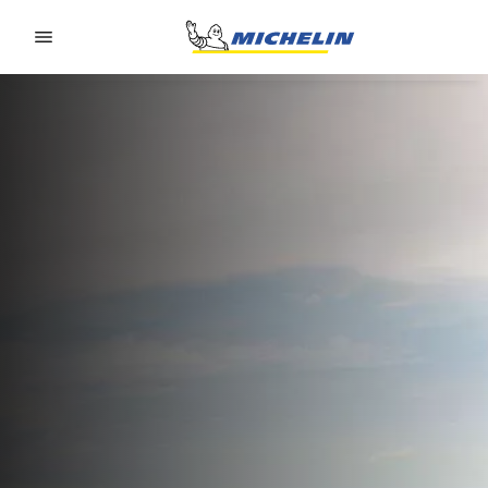
Go to page content
Go to page navigation