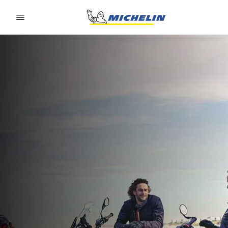
Go to page content
Go to page navigation