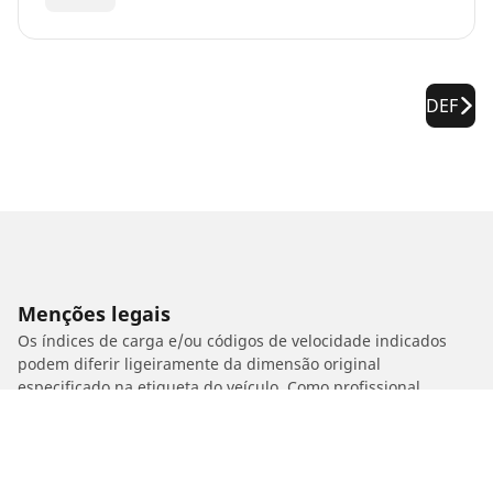
DEF
Menções legais
Os índices de carga e/ou códigos de velocidade indicados
podem diferir ligeiramente da dimensão original
especificado na etiqueta do veículo. Como profissional
qualificado, o seu revendedor de pneus poderá aconselhá-lo
em:
1. Informá-lo se a carga e/ou a velocidade dos pneus de
substituição forem diferentes das dos pneus de origem.