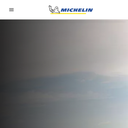
Go to page content
Go to page navigation