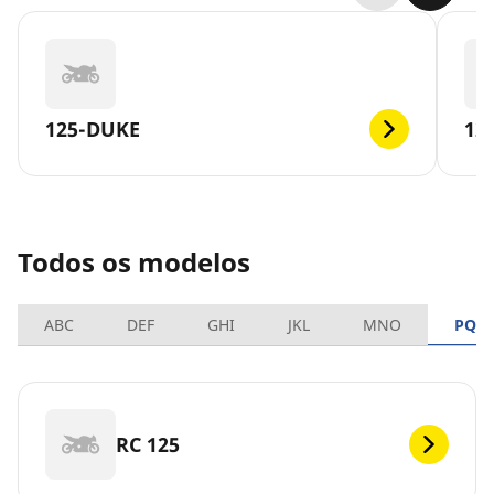
125-DUKE
12
Todos os modelos
ABC
DEF
GHI
JKL
MNO
PQR
RC 125