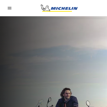
Go to page content
Go to page navigation