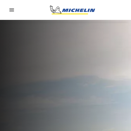
Go to page content
Go to page navigation