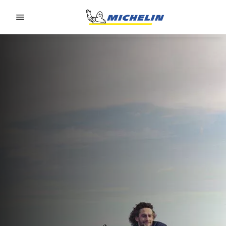
Go to page content
Go to page navigation