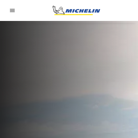
Go to page content
Go to page navigation