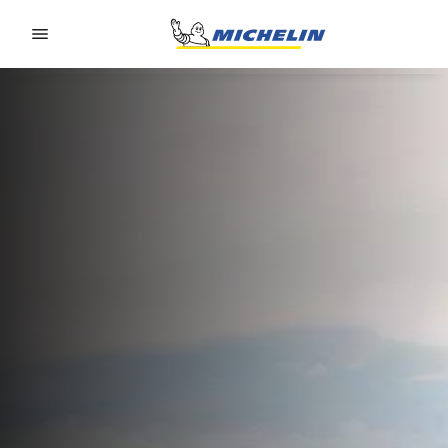
Go to page content
Go to page navigation