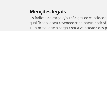
Menções legais
Os índices de carga e/ou códigos de velocidade 
qualificado, o seu revendedor de pneus poderá
1. Informá-lo se a carga e/ou a velocidade dos
2. Determinar se a pressão dos pneus deve ser 
/
MBK
Skycruiser 125