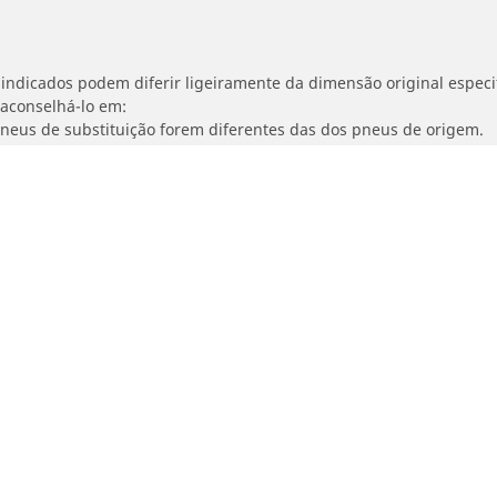
indicados podem diferir ligeiramente da dimensão original especif
 aconselhá-lo em:
 pneus de substituição forem diferentes das dos pneus de origem.
ajustada para a dimensão alternativa proposta.
Sua seleção