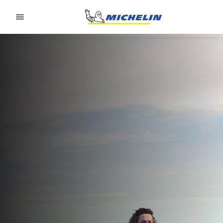
Go to page content
Go to page navigation