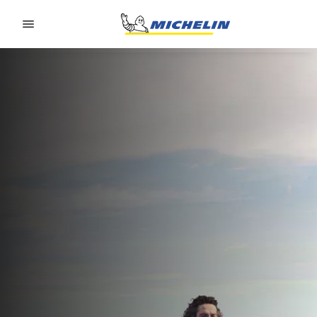
Go to page content
Go to page navigation