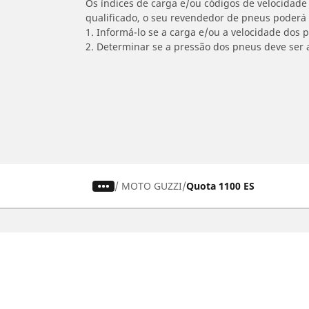
Os índices de carga e/ou códigos de velocidade 
qualificado, o seu revendedor de pneus poderá
1. Informá-lo se a carga e/ou a velocidade dos
2. Determinar se a pressão dos pneus deve ser 
/
MOTO GUZZI
Quota 1100 ES
Carro, SUV, Veículo Comercial
M
Encontre o melhor pneu MICHELIN
En
Navegar por tipo de veículo
Na