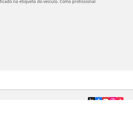
icado na etiqueta do veículo. Como profissional
Revendedores
Localizar revendedores de pneus de
automóveis