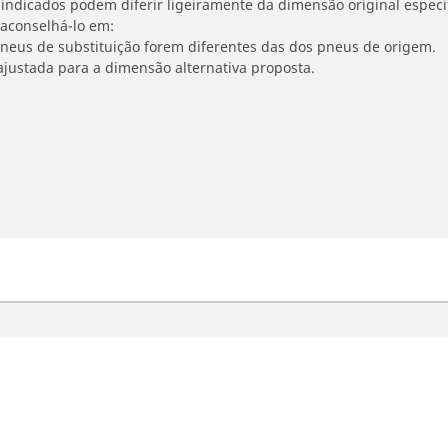
indicados podem diferir ligeiramente da dimensão original especif
 aconselhá-lo em:
 pneus de substituição forem diferentes das dos pneus de origem.
ajustada para a dimensão alternativa proposta.
oto e Scooter
Bicicleta
contre o melhor pneu MICHELIN
Navegar por Estrada
vegar por experiência de condução
Navegar por Gravel