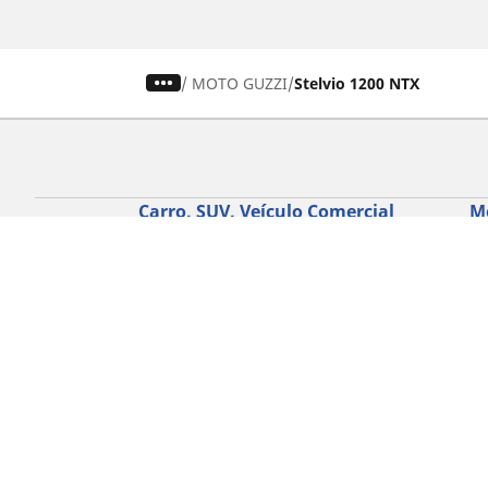
/
MOTO GUZZI
Stelvio 1200 NTX
Carro, SUV, Veículo Comercial
M
Encontre o melhor pneu MICHELIN
En
Navegar por tipo de veículo
Na
Navegar por família de produtos
Na
Navegar por experiência de condução
Na
Navegar por estação
Ve
Navegar por construtor
Ver todas as dimensões
Ajuda
Conselhos e sugestões