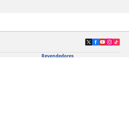
Revendedores
Localizar revendedores de pneus de
automóveis
icloturismo
o de bicicleta