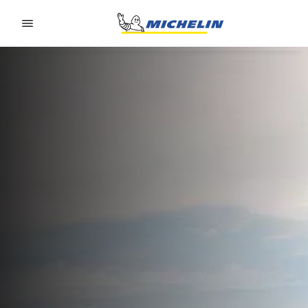
Go to page content
Go to page navigation