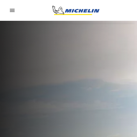
Go to page content
Go to page navigation