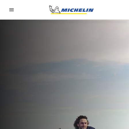
Go to page content
Go to page navigation