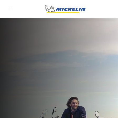
Go to page content
Go to page navigation