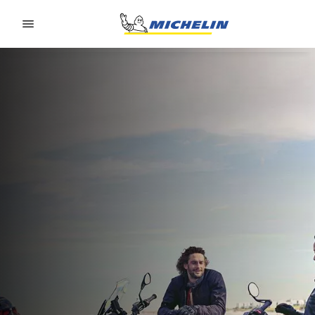
Go to page content
Go to page navigation