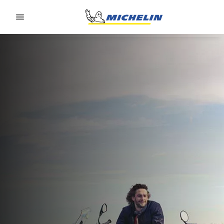
Go to page content
Go to page navigation