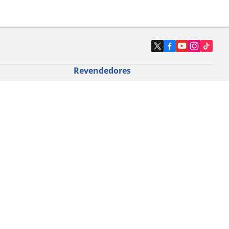
Revendedores
Localizar revendedores de pneus de
automóveis
icloturismo
o de bicicleta