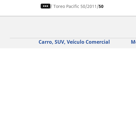
/
Toreo Pacific 50
2011
50
Carro, SUV, Veículo Comercial
M
Encontre o melhor pneu MICHELIN
En
Navegar por tipo de veículo
Na
Navegar por família de produtos
Na
Navegar por experiência de condução
Na
Navegar por estação
Ve
Navegar por construtor
Ver todas as dimensões
Ajuda
Conselhos e sugestões
Assistência