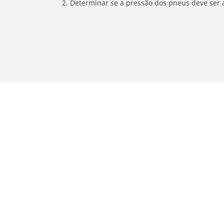
2. Determinar se a pressão dos pneus deve ser 
/
SHERCO
SEF 2.5 4T
Carro, SUV, Veículo Comercial
M
Encontre o melhor pneu MICHELIN
En
Navegar por tipo de veículo
Na
Navegar por família de produtos
Na
Navegar por experiência de condução
Na