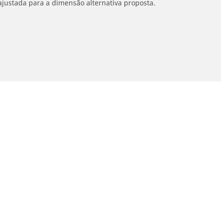
ajustada para a dimensão alternativa proposta.
Sua seleção
oto e Scooter
Bicicleta
contre o melhor pneu MICHELIN
Navegar por Estrada
vegar por experiência de condução
Navegar por Gravel
vegar por família de produtos
Navegar por MTB
vegar por construtor
Navegar por e-Bike