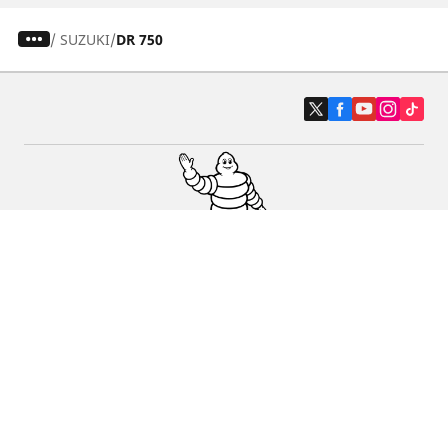
/
SUZUKI
DR 750
Carro, SUV, Veículo Comercial
Moto e Scooter
Bicicleta