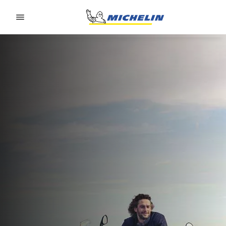
Go to page content
Go to page navigation