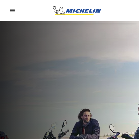
Go to page content
Go to page navigation