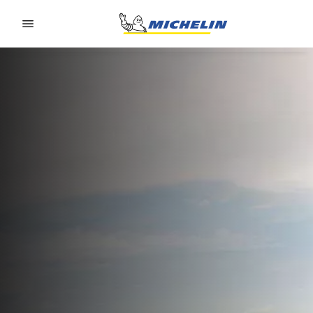
Go to page content
Go to page navigation