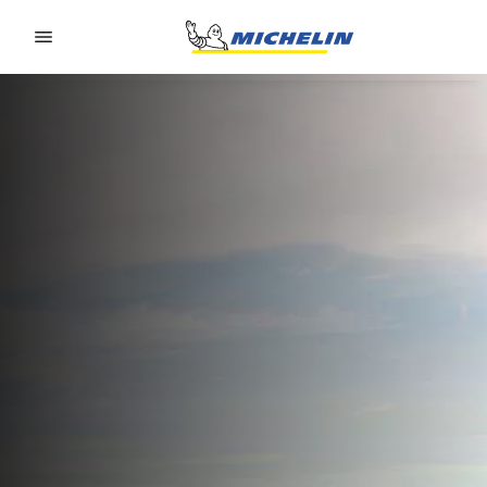
Go to page content
Go to page navigation