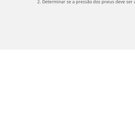
2. Determinar se a pressão dos pneus deve ser 
/
SWM
RS 300 R
Carro, SUV, Veículo Comercial
M
Encontre o melhor pneu MICHELIN
En
Navegar por tipo de veículo
Na
Navegar por família de produtos
Na
Navegar por experiência de condução
Na