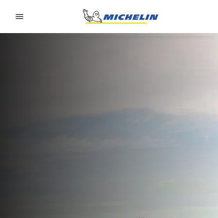
Go to page content
Go to page navigation