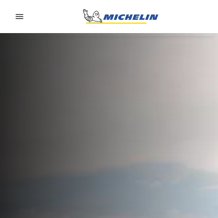
Go to page content
Go to page navigation