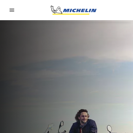
Go to page content
Go to page navigation