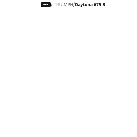
/
TRIUMPH
Daytona 675 R
Carro, SUV, Veículo Comercial
M
Encontre o melhor pneu MICHELIN
En
Navegar por tipo de veículo
Na
Navegar por família de produtos
Na
Navegar por experiência de condução
Na
Navegar por estação
Ve
Navegar por construtor
Ver todas as dimensões
Ajuda
Conselhos e sugestões
Assistência