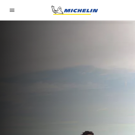
Go to page content
Go to page navigation