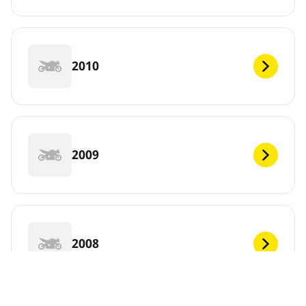
2010
2009
2008