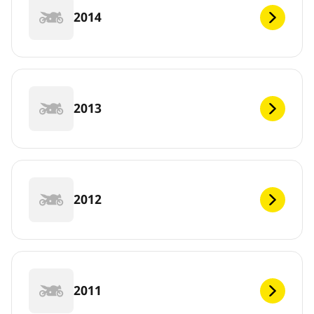
2014
2013
2012
2011