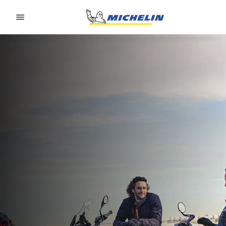
Go to page content
Go to page navigation