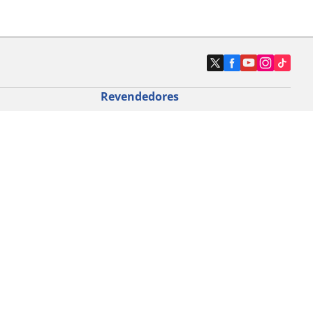
Revendedores
Localizar revendedores de pneus de
automóveis
icloturismo
o de bicicleta