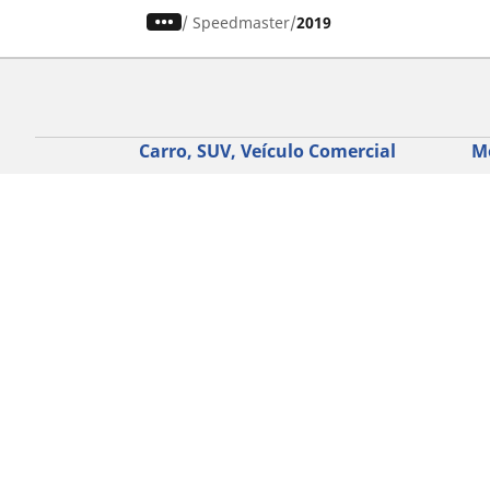
/
Speedmaster
2019
Carro, SUV, Veículo Comercial
M
Encontre o melhor pneu MICHELIN
En
Navegar por tipo de veículo
Na
Navegar por família de produtos
Na
Navegar por experiência de condução
Na
Navegar por estação
Ve
Navegar por construtor
Ver todas as dimensões
Ajuda
Conselhos e sugestões
Assistência