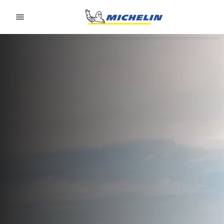
Go to page content
Go to page navigation