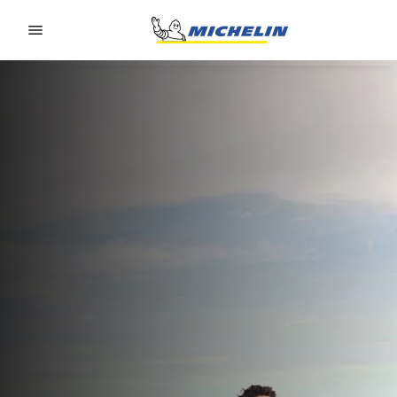
Go to page content
Go to page navigation