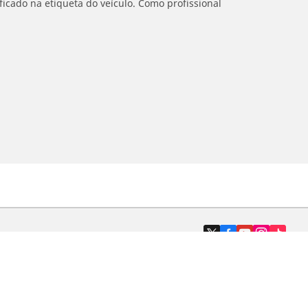
icado na etiqueta do veículo. Como profissional
Revendedores
Localizar revendedores de pneus de
automóveis