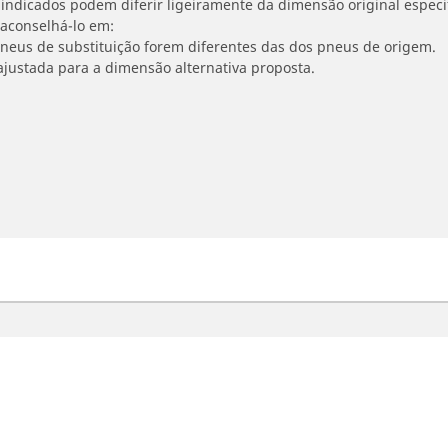
indicados podem diferir ligeiramente da dimensão original especif
 aconselhá-lo em:
 pneus de substituição forem diferentes das dos pneus de origem.
ajustada para a dimensão alternativa proposta.
oto e Scooter
Bicicleta
contre o melhor pneu MICHELIN
Navegar por Estrada
vegar por experiência de condução
Navegar por Gravel