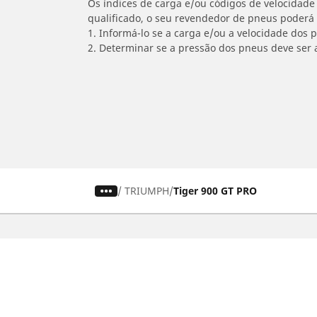
Os índices de carga e/ou códigos de velocidade 
qualificado, o seu revendedor de pneus poderá
1. Informá-lo se a carga e/ou a velocidade dos
2. Determinar se a pressão dos pneus deve ser 
/
TRIUMPH
Tiger 900 GT PRO
Carro, SUV, Veículo Comercial
M
Encontre o melhor pneu MICHELIN
En
Navegar por tipo de veículo
Na