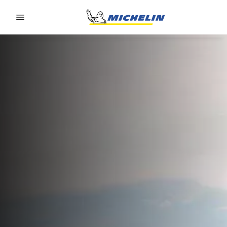
Go to page content
Go to page navigation