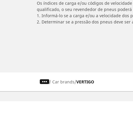
Os índices de carga e/ou códigos de velocidade 
qualificado, o seu revendedor de pneus poderá
1. Informá-lo se a carga e/ou a velocidade dos
2. Determinar se a pressão dos pneus deve ser 
/
Car brands
VERTIGO
Carro, SUV, Veículo Comercial
M
Encontre o melhor pneu MICHELIN
En