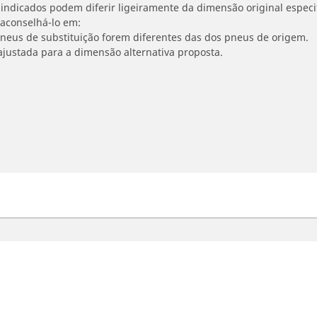
indicados podem diferir ligeiramente da dimensão original especif
 aconselhá-lo em:
 pneus de substituição forem diferentes das dos pneus de origem.
ajustada para a dimensão alternativa proposta.
oto e Scooter
Bicicleta
contre o melhor pneu MICHELIN
Navegar por Estrada