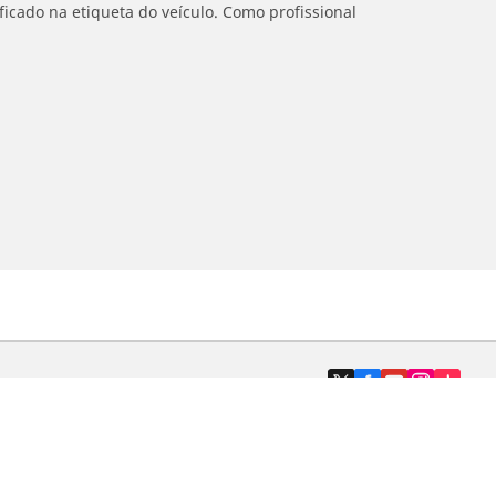
icado na etiqueta do veículo. Como profissional
Revendedores
Localizar revendedores de pneus de
automóveis