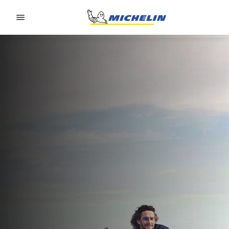
Go to page content
Go to page navigation