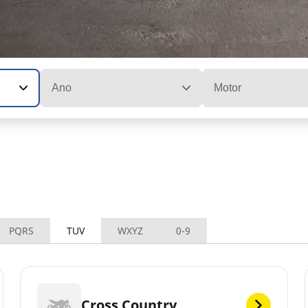
Ano
Motor
PQRS
TUV
WXYZ
0-9
Cross Country