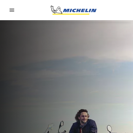
Go to page content
Go to page navigation